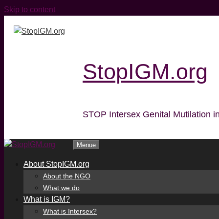
Skip to content
StopIGM.org
STOP Intersex Genital Mutilation in
Menue
About StopIGM.org
About the NGO
What we do
What is IGM?
What is Intersex?