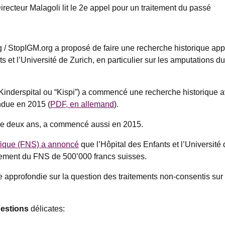
recteur Malagoli lit le 2e appel pour un traitement du passé
/ StopIGM.org a proposé de faire une recherche historique appr
ts et l’Université de Zurich, en particulier sur les amputations d
Kinderspital ou “Kispi”) a commencé une recherche historique a
ndue en 2015 (
PDF, en allemand
).
 de deux ans, a commencé aussi en 2015.
fique (FNS) a annoncé
que l’Hôpital des Enfants et l’Universit
ement du FNS de 500’000 francs suisses.
e approfondie sur la question des traitements non-consentis sur
estions
délicates: