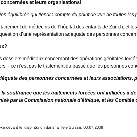
oncernées et leurs organisations!
sion équilibrée qui tiendra compte du point de vue de toutes les
itairement de médecins de l’hôpital des enfants de Zurich, et l
a question d’une représentation adéquate des personnes concer
ux?
ssiers médicaux concernant des opérations génitales forcées s
ssiers – ce n’est pas le traitement du passé que les personnes co
n adéquate des personnes concernées et leurs associations,
la souffrance que les traitements forcées ont infligées à d
onisé par la Commission nationale d’éthique, et les Comités
exe devant le Kispi Zurich dans la Télé Suisse, 08.07.2008