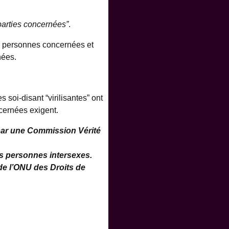
 parties concernées”
.
es personnes concernées et
nées.
oi-disant “virilisantes” ont
ncernées exigent.
 par une Commission Vérité
es personnes intersexes.
 de l’ONU des Droits de