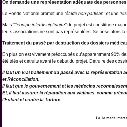
On demande une représentation adéquate des personnes c
Le Fonds National promet une
“étude non-partisan”
et une
“vi
Mais
“l’équipe interdisciplinaire”
du projet est constituée major
leurs associations ne sont pas représentées. Se pose alors l
Traitement du passé par destruction des dossiers médica
En plus on est vivement préoccupés qu’apparemment 90% des do
été triés et détruits avant le début du projet. Détruire des do
Il faut un vrai traitement du passé avec la représentatio
et Réconciliation.
Il faut que le gouvernement et les médecins reconnaissent 
Et, il faut assurer la réparation aux victimes, comme préc
l’Enfant et contre la Torture.
La 1e manif inters