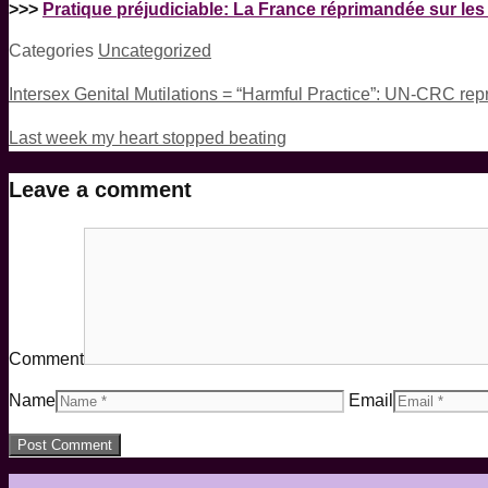
>>>
Pratique préjudiciable: La France réprimandée sur les 
Categories
Uncategorized
Intersex Genital Mutilations = “Harmful Practice”: UN-CRC re
Last week my heart stopped beating
Leave a comment
Comment
Name
Email