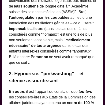
bienveillante des mutilateurs génitaux eux-mêmes et
de leurs
soutiens
de longue date à “l’Académie
suisse des sciences médicales (ASSM)” ! Bref,
l’autorégulation par les coupables
au lieu d’une
interdiction des mutilations génitales – ce qui serait
impensable ailleurs
(dans les cas des enfants
considérés comme “normaux”) est une fois de plus
non seulement acceptable, mais
“médicalement
nécessaire” de toute urgence
dans le cas des
enfants intersexes considérés comme “anormaux”.
Et là encore:
Personne
ne veut avoir remarqué quoi
que ce soit …
2. Hypocrisie, “pinkwashing” – et
silence assourdissant
En outre
, il est frappant de constater, que
tou·te·s
les conseillers·ères aux États de la Commission des
affaires juridiques ayant obtenu un
score de 100 %