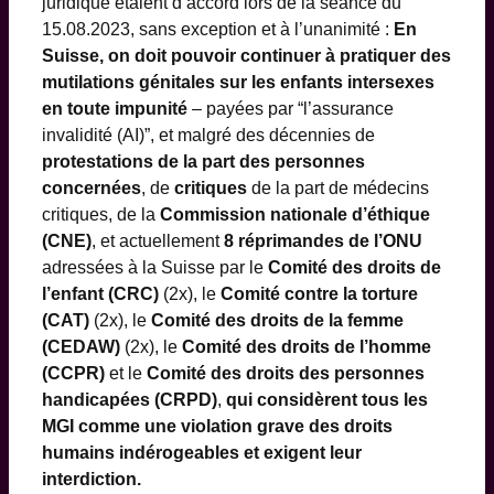
juridique étaient d’accord lors de la séance du
15.08.2023, sans exception et à l’unanimité :
En
Suisse, on doit pouvoir continuer à pratiquer des
mutilations génitales sur les enfants intersexes
en toute impunité
– payées par “l’assurance
invalidité (AI)”, et malgré des décennies de
protestations de la part des personnes
concernées
, de
critiques
de la part de médecins
critiques, de la
Commission nationale d’éthique
(CNE)
, et actuellement
8 réprimandes de l’ONU
adressées à la Suisse par le
Comité des droits de
l’enfant (CRC)
(2x), le
Comité contre la torture
(CAT)
(2x), le
Comité des droits de la femme
(CEDAW)
(2x), le
Comité des droits de l’homme
(CCPR)
et le
Comité des droits des personnes
handicapées (CRPD)
,
qui considèrent tous les
MGI comme une violation grave des droits
humains indérogeables et exigent leur
interdiction.