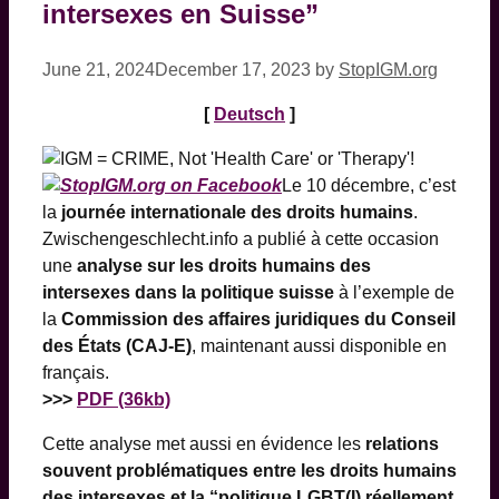
intersexes en Suisse”
June 21, 2024
December 17, 2023
by
StopIGM.org
[
Deutsch
]
Le 10 décembre, c’est
la
journée internationale des droits humains
.
Zwischengeschlecht.info a publié à cette occasion
une
analyse sur les droits humains des
intersexes dans la politique suisse
à l’exemple de
la
Commission des affaires juridiques du Conseil
des États (CAJ-E)
, maintenant aussi disponible en
français.
>>>
PDF (36kb)
Cette analyse met aussi en évidence les
relations
souvent problématiques entre les droits humains
des intersexes et la “politique LGBT(I) réellement