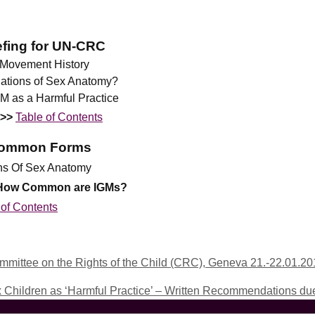
efing for UN-CRC
x Movement History
iations of Sex Anatomy?
M as a Harmful Practice
>>
Table of Contents
t Common Forms
ons Of Sex Anatomy
How Common are IGMs?
 of Contents
ommittee on the Rights of the Child (CRC), Geneva 21.-22.01.2
x Children as ‘Harmful Practice’ – Written Recommendations d