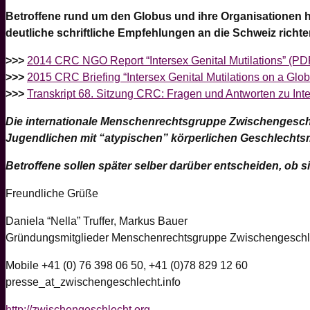
Betroffene rund um den Globus und ihre Organisationen 
deutliche schriftliche Empfehlungen an die Schweiz richte
>>>
2014 CRC NGO Report “Intersex Genital Mutilations” (PD
>>>
2015 CRC Briefing “Intersex Genital Mutilations on a Glo
>>>
Transkript 68. Sitzung CRC: Fragen und Antworten zu Int
Die internationale Menschenrechtsgruppe Zwischengeschl
Jugendlichen mit “atypischen” körperlichen Geschlechts
Betroffene sollen später selber darüber entscheiden, ob s
Freundliche Grüße
Daniela “Nella” Truffer, Markus Bauer
Gründungsmitglieder Menschenrechtsgruppe Zwischengeschl
Mobile +41 (0) 76 398 06 50, +41 (0)78 829 12 60
presse_at_zwischengeschlecht.info
http://zwischengeschlecht.org