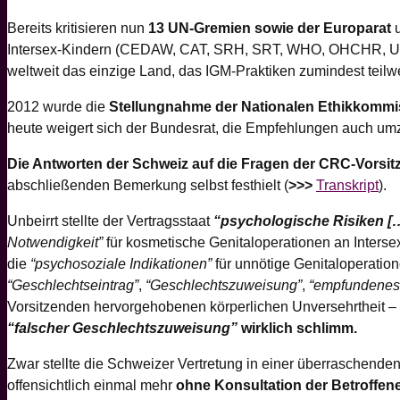
Bereits kritisieren nun
13 UN-Gremien sowie der Europarat
u
Intersex-Kindern (CEDAW, CAT, SRH, SRT, WHO, OHCHR, U
weltweit das einzige Land, das IGM-Praktiken zumindest teilw
2012 wurde die
Stellungnahme der Nationalen Ethikkommi
heute weigert sich der Bundesrat, die Empfehlungen auch um
Die Antworten der Schweiz auf die Fragen der CRC-Vorsitz
abschließenden Bemerkung selbst festhielt (
>>>
Transkript
).
Unbeirrt stellte der Vertragsstaat
“psychologische Risiken […
Notwendigkeit”
für kosmetische Genitaloperationen an Inters
die
“psychosoziale Indikationen”
für unnötige Genitaloperationen
“Geschlechtseintrag”
,
“Geschlechtszuweisung”
,
“empfundenes
Vorsitzenden hervorgehobenen körperlichen Unversehrtheit – 
“falscher Geschlechtszuweisung”
wirklich schlimm.
Zwar stellte die Schweizer Vertretung in einer überraschend
offensichtlich einmal mehr
ohne Konsultation der Betroffen