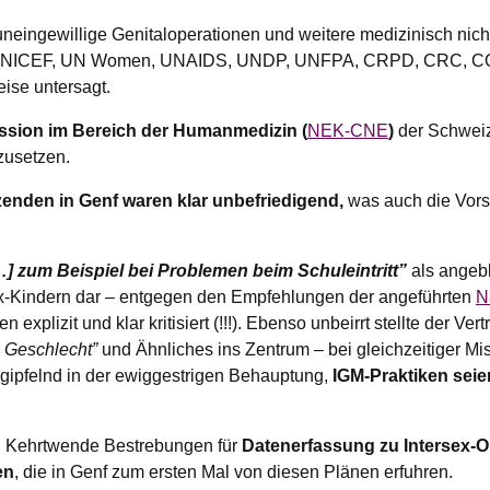
neingewillige Genitaloperationen und weitere medizinisch nich
NICEF, UN Women, UNAIDS, UNDP, UNFPA, CRPD, CRC, COE).
eise untersagt.
ssion im Bereich der Humanmedizin (
NEK-CNE
)
der Schweiz
zusetzen.
enden in Genf waren klar unbefriedigend,
was auch die Vorsi
] zum Beispiel bei Problemen beim Schuleintritt”
als angeb
ex-Kindern dar – entgegen den Empfehlungen der angeführten
N
 explizit und klar kritisiert (!!!). Ebenso unbeirrt stellte der Ver
 Geschlecht”
und Ähnliches ins Zentrum – bei gleichzeitiger Mi
gipfelnd in der ewiggestrigen Behauptung,
IGM-Praktiken seien
en Kehrtwende Bestrebungen für
Datenerfassung zu Intersex-
en
, die in Genf zum ersten Mal von diesen Plänen erfuhren.