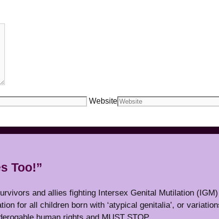
Website
s Too!”
ivors and allies fighting Intersex Genital Mutilation (IGM) i
tion for all children born with ‘atypical genitalia’, or variatio
on-derogable human rights and MUST STOP.